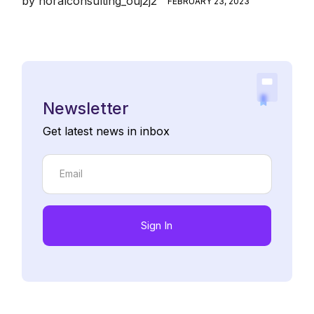
by
noralconsulting_ouj2j2
FEBRUARY 23, 2023
Newsletter
Get latest news in inbox
Sign In