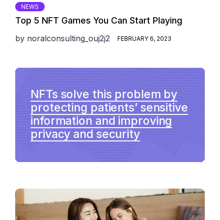
NEWS
Top 5 NFT Games You Can Start Playing
by
noralconsulting_ouj2j2
FEBRUARY 6, 2023
NFTs solve this problem by
protecting patients’ sensitive
information and improving
privacy and security