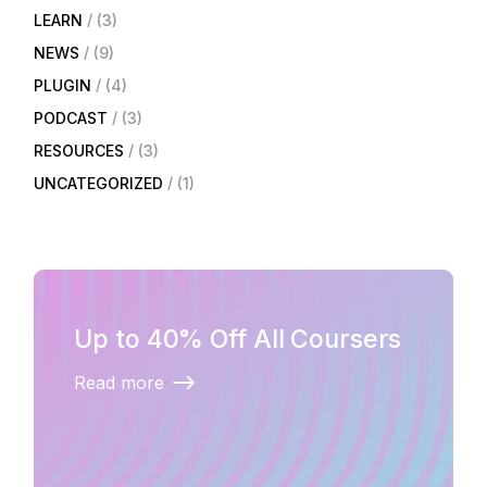
LEARN
(3)
NEWS
(9)
PLUGIN
(4)
PODCAST
(3)
RESOURCES
(3)
UNCATEGORIZED
(1)
Up to 40% Off All Coursers
Read more