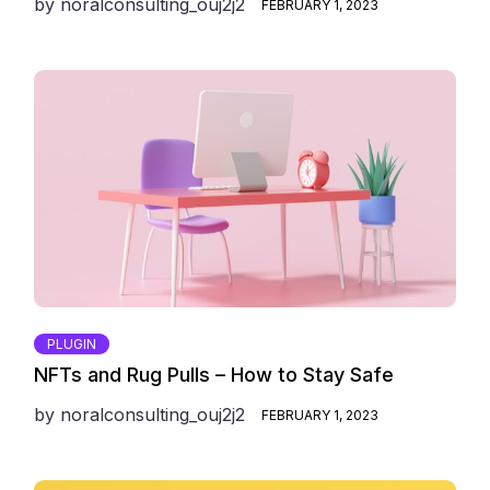
by
noralconsulting_ouj2j2
FEBRUARY 1, 2023
PLUGIN
NFTs and Rug Pulls – How to Stay Safe
by
noralconsulting_ouj2j2
FEBRUARY 1, 2023